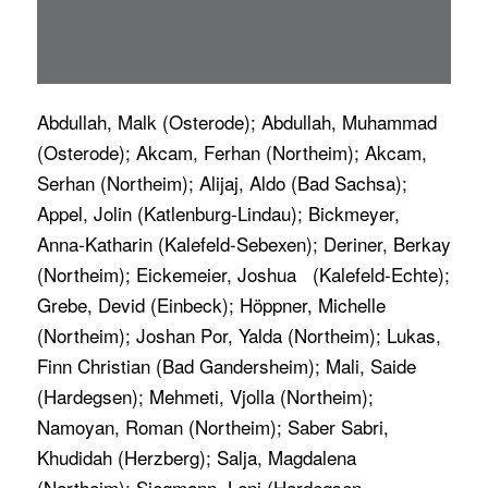
Abdullah, Malk (Osterode); Abdullah, Muhammad
(Osterode); Akcam, Ferhan (Northeim); Akcam,
Serhan (Northeim); Alijaj, Aldo (Bad Sachsa);
Appel, Jolin (Katlenburg-Lindau); Bickmeyer,
Anna-Katharin (Kalefeld-Sebexen); Deriner, Berkay
(Northeim); Eickemeier, Joshua (Kalefeld-Echte);
Grebe, Devid (Einbeck); Höppner, Michelle
(Northeim); Joshan Por, Yalda (Northeim); Lukas,
Finn Christian (Bad Gandersheim); Mali, Saide
(Hardegsen); Mehmeti, Vjolla (Northeim);
Namoyan, Roman (Northeim); Saber Sabri,
Khudidah (Herzberg); Salja, Magdalena
(Northeim); Siegmann, Leni (Hardegsen-